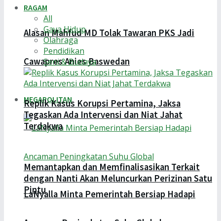
RAGAM
All
Gaya Hidup
Alasan Mahfud MD Tolak Tawaran PKS Jadi
Olahraga
Pendidikan
Cawapres Anies Baswedan
Seni & Budaya
MEGAPOLITAN
Replik Kasus Korupsi Pertamina, Jaksa
Tegaskan Ada Intervensi dan Niat Jahat
Terdakwa
Memantapkan dan Memfinalisasikan Terkait
dengan Nanti Akan Meluncurkan Perizinan Satu
Pintu
LaNyalla Minta Pemerintah Bersiap Hadapi