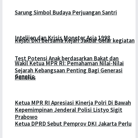
Sarung Simbol Budaya Perjuangan Santri
Intelijen dan Krisis Moneter Asia 1998
Kejati DKI bersama Kejari Jakbar Gelar kegiatan
Test Potensi Anak berdasarkan Bakat dan
Wakil Ketua MPR RI: Pemahaman Nilai-Nilai
Sejarah Kebangsaan Penting Bagi Generasi
Genetic
Penerus
Ketua MPR RI Apresiasi Kinerja Polri Di Bawah
Kepemimpinan Jenderal Polisi Listyo Sigit
Prabowo
Ketua DPRD Sebut Pemprov DKI Jakarta Perlu