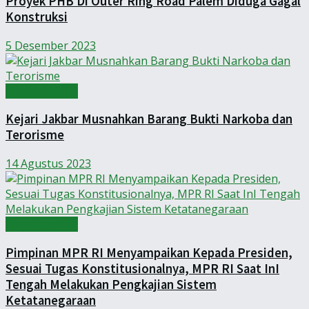
Proyek PHB Di Outer Ring Road Palem Diduga Gagal
Konstruksi
5 Desember 2023
Werita Pilihan
Kejari Jakbar Musnahkan Barang Bukti Narkoba dan
Terorisme
14 Agustus 2023
Werita Pilihan
Pimpinan MPR RI Menyampaikan Kepada Presiden,
Sesuai Tugas Konstitusionalnya, MPR RI Saat InI
Tengah Melakukan Pengkajian Sistem
Ketatanegaraan