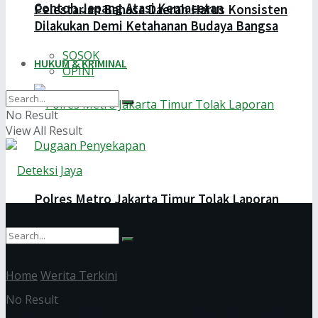
Contoh Jepang Atasi Kemacetan
Pelestarian Bahasa Daerah Harus Konsisten
Dilakukan Demi Ketahanan Budaya Bangsa
SOSOK
HUKUM & KRIMINAL
OPINI
No Result
View All Result
Polres Metro Jakarta Timur Tolak Laporan
Dugaan Penyekapan
Home
Werita Terkini
No Result
Plt. Wakil Jaksa Agung Resmi