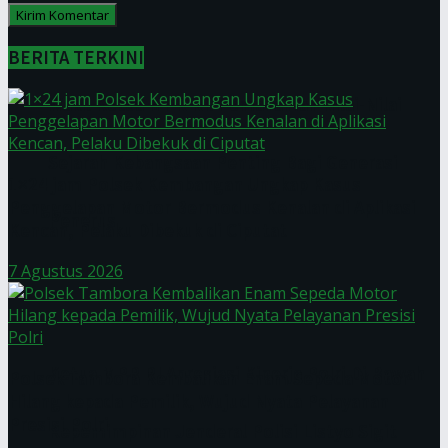
BERITA TERKINI
Wakil Ketua MPR RI: Pemahaman Nilai-Nilai
Sejarah Kebangsaan Penting Bagi Generasi
1×24 jam Polsek Kembangan Ungkap Kasus
Penggelapan Motor Bermodus Kenalan di Aplikasi
Penerus
Kencan, Pelaku Dibekuk di Ciputat
7 Agustus 2026
Ketua MPR RI Apresiasi Kinerja Polri Di Bawah
Polsek Tambora Kembalikan Enam Sepeda Motor
Hilang kepada Pemilik, Wujud Nyata Pelayanan
Presisi Polri
Kepemimpinan Jenderal Polisi Listyo Sigit