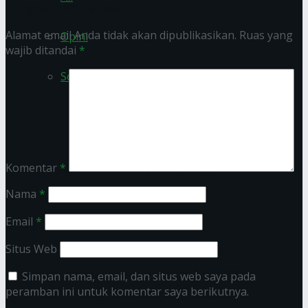
Tinggalkan Balasan
Alamat email Anda tidak akan dipublikasikan.
Ruas yang
Opini
wajib ditandai
*
Sosok
Komentar
*
Sarung Simbol Budaya Perjuangan Santri
Nama
*
Email
*
Situs Web
Intelijen dan Krisis Moneter Asia 1998
Simpan nama, email, dan situs web saya pada
peramban ini untuk komentar saya berikutnya.