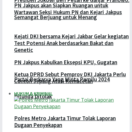
Presiden Jokowi Beri Pesan ke Ganjar Pranowo:
PN Jakpus akan Siapkan Ruangan untuk
Wartawan Seksi Hukum PN dan Kejari Jakpus
Semangat Berjuang untuk Menang
Kejati DKI bersama Kejari Jakbar Gelar kegiatan
Test Potensi Anak berdasarkan Bakat dan
Genetic
PN Jakpus Kabulkan Eksepsi KPU, Gugatan
Ketua DPRD Sebut Pemprov DKI Jakarta Perlu
Partai Berkarya Yang Minta Pemilu 2024
Contoh Jepang Atasi Kemacetan
HUKUM & KRIMINAL
Ditunda Ditolak
Polres Metro Jakarta Timur Tolak Laporan
Dugaan Penyekapan