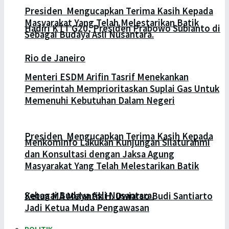
Presiden Mengucapkan Terima Kasih Kepada
Masyarakat Yang Telah Melestarikan Batik
Hadiri KTT G20, Presiden Prabowo Subianto di
Sebagai Budaya Asli Nusantara.
Rio de Janeiro
Menteri ESDM Arifin Tasrif Menekankan
Pemerintah Memprioritaskan Suplai Gas Untuk
Memenuhi Kebutuhan Dalam Negeri
Presiden Mengucapkan Terima Kasih Kepada
Menkominfo Lakukan Kunjungan Silaturahmi
dan Konsultasi dengan Jaksa Agung
Masyarakat Yang Telah Melestarikan Batik
Sebagai Budaya Asli Nusantara.
Ketua MA Melantik H. Dwiarso Budi Santiarto
Jadi Ketua Muda Pengawasan