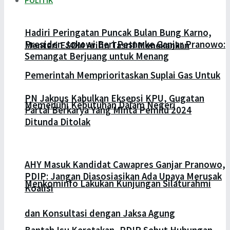
POLITIK
Hadiri Peringatan Puncak Bulan Bung Karno,
Presiden Jokowi Beri Pesan ke Ganjar Pranowo:
Menteri ESDM Arifin Tasrif Menekankan
Semangat Berjuang untuk Menang
Pemerintah Memprioritaskan Suplai Gas Untuk
PN Jakpus Kabulkan Eksepsi KPU, Gugatan
Memenuhi Kebutuhan Dalam Negeri
Partai Berkarya Yang Minta Pemilu 2024
Ditunda Ditolak
AHY Masuk Kandidat Cawapres Ganjar Pranowo,
PDIP: Jangan Diasosiasikan Ada Upaya Merusak
Menkominfo Lakukan Kunjungan Silaturahmi
Koalisi
dan Konsultasi dengan Jaksa Agung