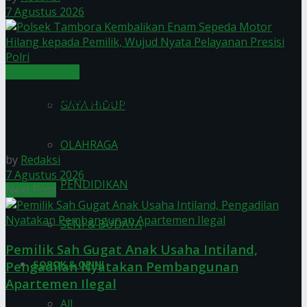
7 Agustus 2026
ERNEZT’S COFFEE & RESTO Konsep Kafe Unik
Werita Terkini
Polsek Tambora Kembalikan Enam Sepeda Motor
GAYA HIDUP
Hilang kepada Pemilik, Wujud Nyata Pelayanan
Presisi Polri
OLAHRAGA
by
Redaksi
7 Agustus 2026
PENDIDIKAN
Next Post
SENI & BUDAYA
Pemilik Sah Gugat Anak Usaha Intiland,
SOSOK & OPINI
Pengadilan Nyatakan Pembangunan
Apartemen Ilegal
All