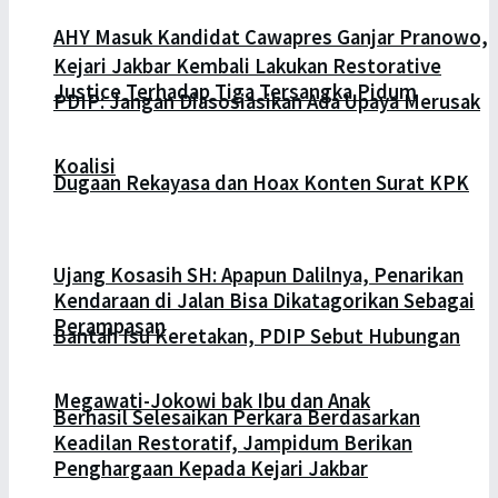
AHY Masuk Kandidat Cawapres Ganjar Pranowo,
Kejari Jakbar Kembali Lakukan Restorative
Justice Terhadap Tiga Tersangka Pidum
PDIP: Jangan Diasosiasikan Ada Upaya Merusak
Koalisi
Dugaan Rekayasa dan Hoax Konten Surat KPK
Ujang Kosasih SH: Apapun Dalilnya, Penarikan
Kendaraan di Jalan Bisa Dikatagorikan Sebagai
Perampasan
Bantah Isu Keretakan, PDIP Sebut Hubungan
Megawati-Jokowi bak Ibu dan Anak
Berhasil Selesaikan Perkara Berdasarkan
Keadilan Restoratif, Jampidum Berikan
Penghargaan Kepada Kejari Jakbar