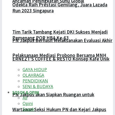
Ancaman Peningkatan Suhu Global
Odekta Raih Prestasi Gemilang, Juara Lazada
Run 2023 Singapura
Tim Tarik Tambang Kejati DKI Sukses Menjadi
Pemenang POR HBA Ke-63
PN Jakpus Berhasil Melaksanakan Evaluasi Akhir
Pelaksanaan Mediasi Probono Bersama MNH
ERNEZT’S COFFEE & RESTO Konsep Kafe Unik
GAYA HIDUP
OLAHRAGA
PENDIDIKAN
SENI & BUDAYA
SOSOK & OPINI
PN Jakpus akan Siapkan Ruangan untuk
All
Opini
Sosok
Wartawan Seksi Hukum PN dan Kejari Jakpus